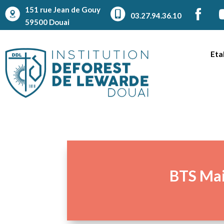
151 rue Jean de Gouy
03.27.94.36.10
59500 Douai
Eta
BTS Mai