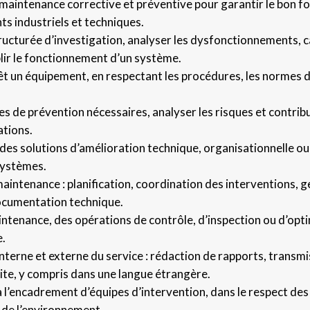
maintenance corrective et préventive pour garantir le bon fonc
ts industriels et techniques.
ucturée d’investigation, analyser les dysfonctionnements, ca
blir le fonctionnement d’un système.
rêt un équipement, en respectant les procédures, les normes d
 de prévention nécessaires, analyser les risques et contribue
ations.
des solutions d’amélioration technique, organisationnelle ou
systèmes.
aintenance : planification, coordination des interventions, ge
documentation technique.
ntenance, des opérations de contrôle, d’inspection ou d’opt
e.
terne et externe du service : rédaction de rapports, transm
ite, y compris dans une langue étrangère.
à l’encadrement d’équipes d’intervention, dans le respect des 
 de l’environnement.