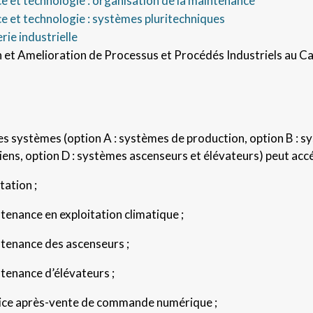
 et technologie : organisation de la maintenance
e et technologie : systèmes pluritechniques
rie industrielle
 et Amelioration de Processus et Procédés Industriels au 
es systèmes (option A : systèmes de production, option B : 
liens, option D : systèmes ascenseurs et élévateurs) peut accé
tation ;
ntenance en exploitation climatique ;
ntenance des ascenseurs ;
ntenance d’élévateurs ;
rvice après-vente de commande numérique ;