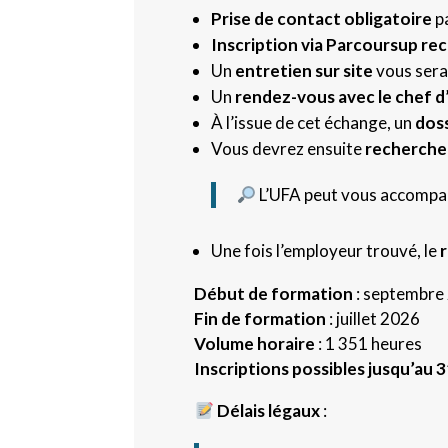
Prise de contact obligatoire
pa
Inscription via Parcoursup 
Un
entretien sur site
vous sera 
Un
rendez-vous avec le chef d
À l’issue de cet échange, un
dos
Vous devrez ensuite
rechercher
L’UFA peut vous accompag
Une fois l’employeur trouvé, le
Début de formation
: septembre
Fin de formation
: juillet 2026
Volume horaire
: 1 351 heures
Inscriptions possibles jusqu’au
Délais légaux
: